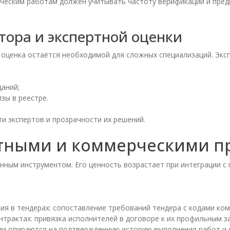
тическим работам должен учитывать частоту верификаций и пр
тора и экспертной оценки
я оценка остаётся необходимой для сложных специализаций. Эк
аний;
зы в реестре.
 экспертов и прозрачности их решений.
ктными и коммерческими п
ным инструментом. Его ценность возрастает при интеграции с 
я в тендерах: сопоставление требований тендера с кодами ком
рактах: привязка исполнителей в договоре к их профильным за
ии опираются на подтвержденную историю выполнения работ и с