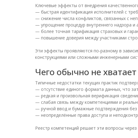
Ключевые эффекты от внедрения качественного
— быстрая идентификация исполнителей с тре
— снижение числа конфликтов, связанных с не
— упрощение процедур внутреннего надзора и а
— более точная тарификация страховых и гара
— повышение доверия между участниками стро
Эти эффекты проявляются по-разному в зависи
конструкциями или сложными инженерными сист
Чего обычно не хватае
Типичные недостатки текущих практик подтвер
— отсутствие единого формата данных, что за
— редкая и произвольная верификация сведени
— слабая связь между компетенциями и реальн
— ручной ввод и бумажные подтверждения без 
— неопределённые права доступа и неподконтр
Реестр компетенций решает эти вопросы через