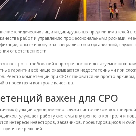
нение юридических лиц и индивидуальных предпринимателей в 
качества работ и управлению профессиональными рисками. Рее
икации, опыте и допусках специалистов и организаций; служит
ения ответственности.
казывает рост требований к прозрачности и доказуемости квал
тные гарантии всё чаще оказываются недостаточными при слож
в. Реестр компетенций при СРО становится не просто архивом,
й в проектах и контроле качества.
етенций важен для СРО
тичных функций одновременно: служит источником достоверно
ядчиков, улучшает работу системы внутреннего контроля и пов
ются интересы инвесторов, заказчиков, проектировщиков и суб
т принятие решений.