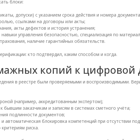
ать блоки:
аты, допуски) с указанием срока действия и номера документа
олью, ссылками на договоры или акты;
чания, акты дефектов и история устранения;
 навыки управления безопасностью, специализация по материал
трахования, наличие гарантийных обязательств.
рификации: кто подтвердил, каким способом и когда.
мажных копий к цифровой 
едения в реестре были проверяемыми и воспроизводимыми. Вер
роной (например, аккредитованным экспертом);
к бывшим заказчикам и записям в системах сметного учёта;
ния подлинности документов;
 и автоматическая блокировка компетенций при отсутствии по
 критериям риска.