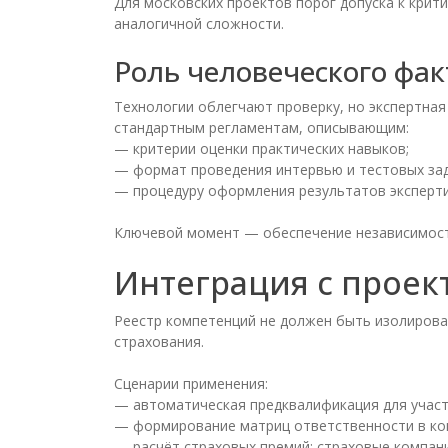
Для московских проектов порог допуска к кри
аналогичной сложности.
Роль человеческого фак
Технологии облегчают проверку, но экспертна
стандартным регламентам, описывающим:
— критерии оценки практических навыков;
— формат проведения интервью и тестовых зад
— процедуру оформления результатов эксперти
Ключевой момент — обеспечение независимости
Интеграция с прое
Реестр компетенций не должен быть изолирован
страхования.
Сценарии применения:
— автоматическая предквалификация для участи
— формирование матриц ответственности в конт
— расчёт страховых премий: страховые компан