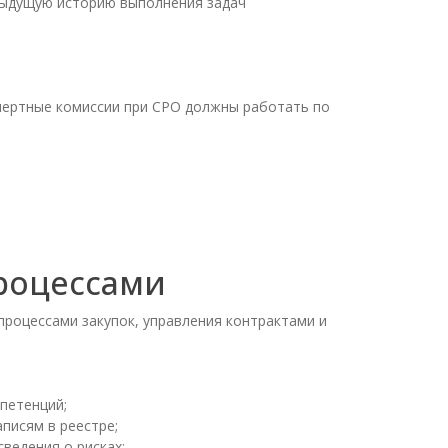
едыдущую историю выполнения задач
спертные комиссии при СРО должны работать по
роцессами
процессами закупок, управления контрактами и
петенций;
писям в реестре;
ведения о рисках;