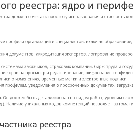
ого реестра: ядро и периф
естра должна сочетать простоту использования и строгость ко
.
е профили организаций и специалистов, включая образование, 
ия документов, аккредитация экспертов, логирование проверок
с системами заказчиков, страховых компаний, бирж труда и гос
ние прав на просмотр и редактирование, шифрование конфиден
писи о изменениях, временные метки и электронные подписи.
я профилем, уведомления о просроченных документах, загрузка
 Он должен быть детализирован по видам работ, уровням слож
д.). Наличие уникальных кодов компетенций позволяет автомат
частника реестра