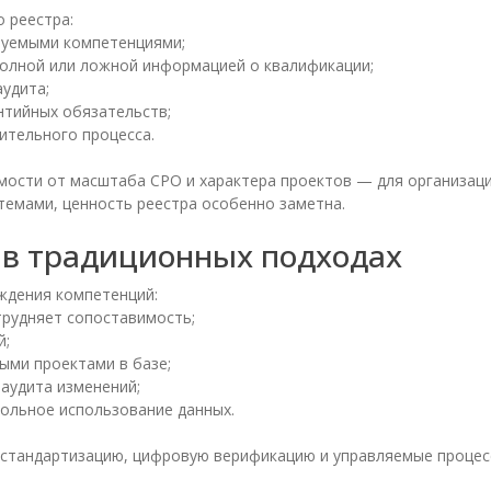
 реестра:
буемыми компетенциями;
полной или ложной информацией о квалификации;
удита;
нтийных обязательств;
ительного процесса.
мости от масштаба СРО и характера проектов — для организац
емами, ценность реестра особенно заметна.
т в традиционных подходах
ждения компетенций:
трудняет сопоставимость;
й;
ыми проектами в базе;
аудита изменений;
ольное использование данных.
 стандартизацию, цифровую верификацию и управляемые процес